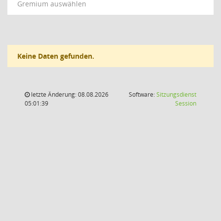
Gremium auswählen
Keine Daten gefunden.
letzte Änderung: 08.08.2026
Software:
Sitzungsdienst
(Wird in
05:01:39
Session