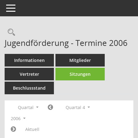
Toggle navigation
Rechercheauswahl
Jugendförderung - Termine 2006
Informationen
Mitglieder
Vertreter
Sitzungen
Beschlussstand
Quartal
Quartal 4
2006
Aktuell