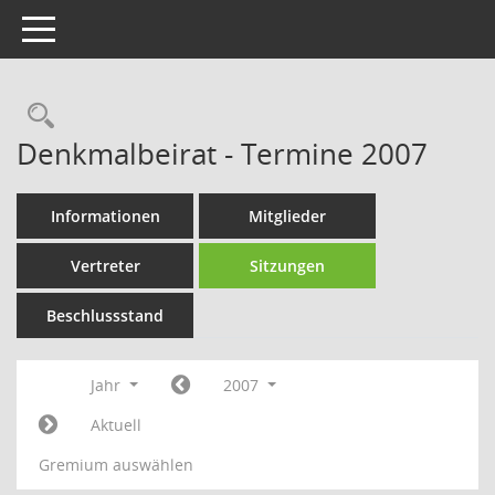
Toggle navigation
Rechercheauswahl
Denkmalbeirat - Termine 2007
Informationen
Mitglieder
Vertreter
Sitzungen
Beschlussstand
Jahr
2007
Aktuell
Gremium auswählen