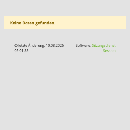
Keine Daten gefunden.
letzte Änderung: 10.08.2026
Software:
Sitzungsdienst
(Wird in
05:01:38
Session