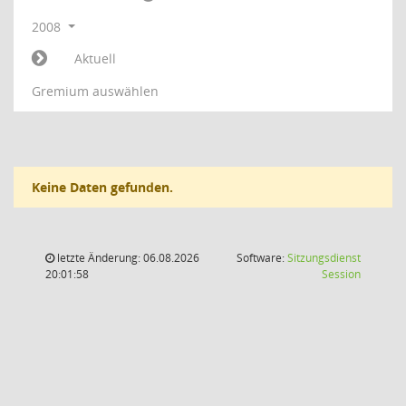
2008
Aktuell
Gremium auswählen
Keine Daten gefunden.
letzte Änderung: 06.08.2026
Software:
Sitzungsdienst
(Wird in
20:01:58
Session