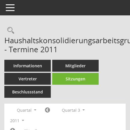
Toggle navigation
Rechercheauswahl
Haushaltskonsolidierungsarbeitsg
- Termine 2011
Informationen
Mitglieder
Vertreter
Sitzungen
Beschlussstand
Quartal
Quartal 3
2011