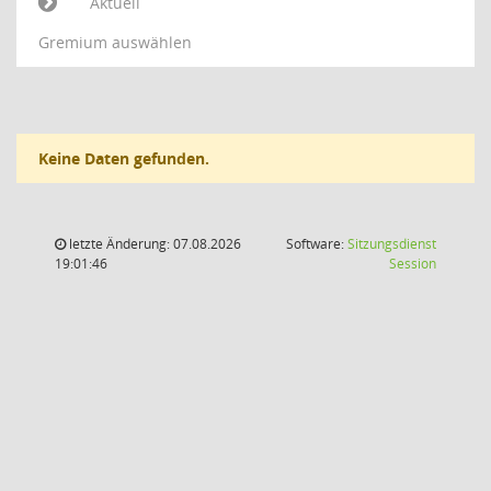
Aktuell
Gremium auswählen
Keine Daten gefunden.
letzte Änderung: 07.08.2026
Software:
Sitzungsdienst
(Wird in
19:01:46
Session