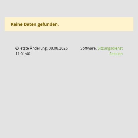
Keine Daten gefunden.
letzte Änderung: 08.08.2026
Software:
Sitzungsdienst
(Wird in
11:01:40
Session