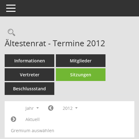
Toggle navigation
Rechercheauswahl
Ältestenrat - Termine 2012
Informationen
Mitglieder
Vertreter
Sitzungen
Beschlussstand
Jahr
2012
Aktuell
Gremium auswählen