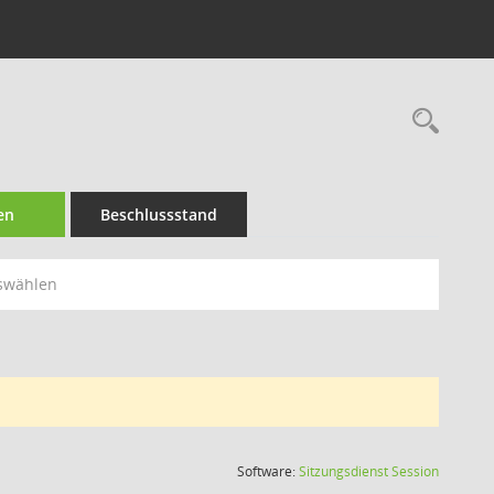
Rec
en
Beschlussstand
swählen
(Wird in
Software:
Sitzungsdienst
Session