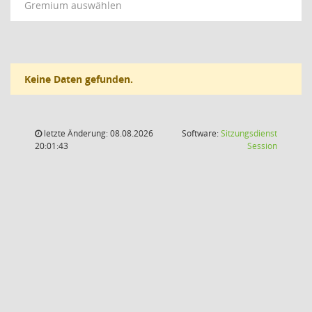
Gremium auswählen
Keine Daten gefunden.
letzte Änderung: 08.08.2026
Software:
Sitzungsdienst
(Wird in
20:01:43
Session