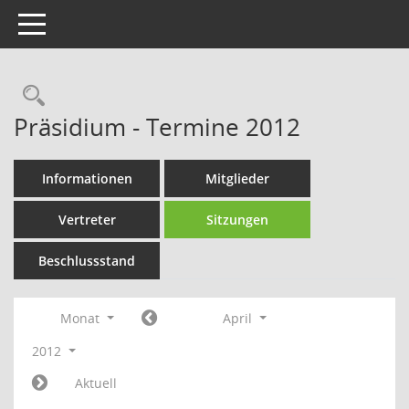
Toggle navigation
Rechercheauswahl
Präsidium - Termine 2012
Informationen
Mitglieder
Vertreter
Sitzungen
Beschlussstand
Monat
April
2012
Aktuell