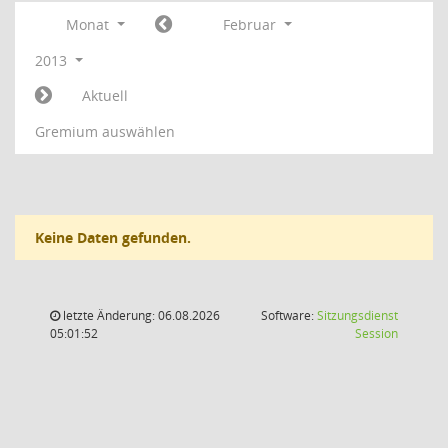
Monat
Februar
2013
Aktuell
Gremium auswählen
Keine Daten gefunden.
letzte Änderung: 06.08.2026
Software:
Sitzungsdienst
(Wird in
05:01:52
Session