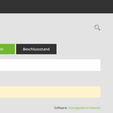
Rec
en
Beschlussstand
(Wird in
Software:
Sitzungsdienst
Session