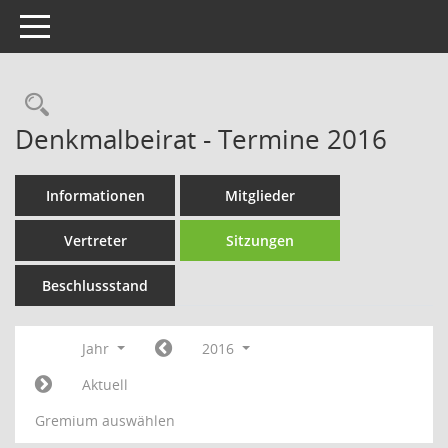
Toggle navigation
Rechercheauswahl
Denkmalbeirat - Termine 2016
Informationen
Mitglieder
Vertreter
Sitzungen
Beschlussstand
Jahr
2016
Aktuell
Gremium auswählen