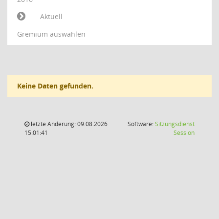
Aktuell
Gremium auswählen
Keine Daten gefunden.
letzte Änderung: 09.08.2026
Software:
Sitzungsdienst
(Wird in
15:01:41
Session