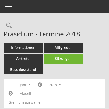
Toggle navigation
Rechercheauswahl
Präsidium - Termine 2018
Informationen
Mitglieder
Vertreter
Sitzungen
Beschlussstand
Jahr
2018
Aktuell
Gremium auswählen