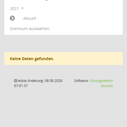
2021
Aktuell
Gremium auswählen
Keine Daten gefunden.
letzte Änderung: 08.08.2026
Software:
Sitzungsdienst
(Wird in
07:01:37
Session