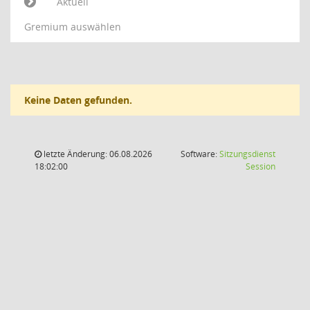
Aktuell
Gremium auswählen
Keine Daten gefunden.
letzte Änderung: 06.08.2026
Software:
Sitzungsdienst
(Wird in
18:02:00
Session