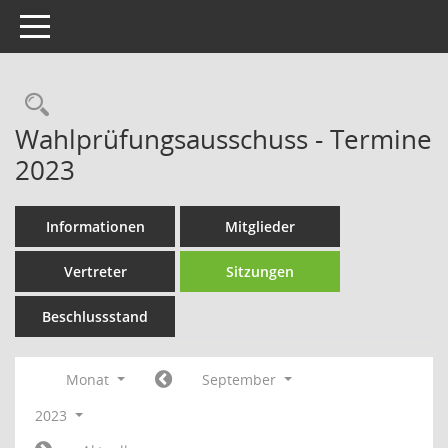
Toggle navigation
Rechercheauswahl
Wahlprüfungsausschuss - Termine
2023
Informationen
Mitglieder
Vertreter
Sitzungen
Beschlussstand
Monat
September
2023