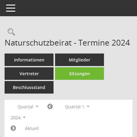
Toggle navigation
Rechercheauswahl
Naturschutzbeirat - Termine 2024
Informationen
Mitglieder
Vertreter
Sitzungen
Beschlussstand
Quartal
Quartal 1
2024
Aktuell