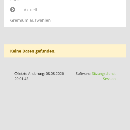
Aktuell
Gremium auswählen
Keine Daten gefunden.
letzte Änderung: 08.08.2026
Software:
Sitzungsdienst
(Wird in
20:01:43
Session