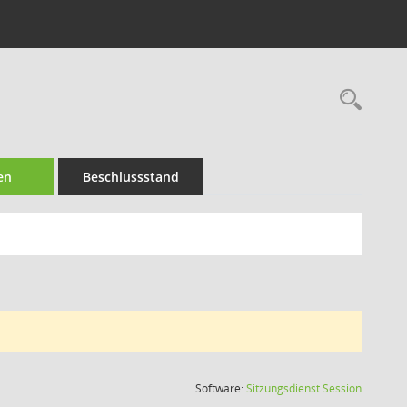
Rec
en
Beschlussstand
(Wird in
Software:
Sitzungsdienst
Session