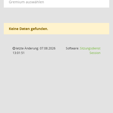
Gremium auswählen
Keine Daten gefunden.
letzte Änderung: 07.08.2026
Software:
Sitzungsdienst
(Wird in
13:01:51
Session