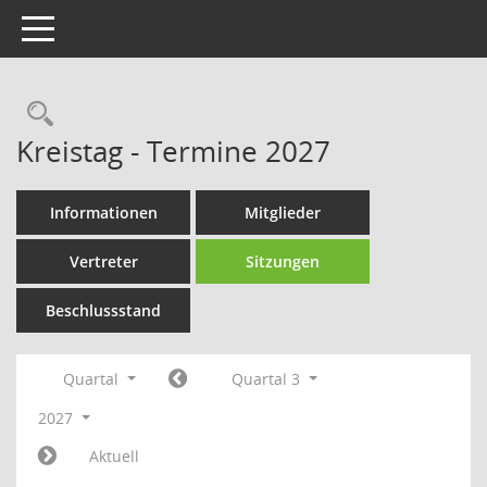
Toggle navigation
Rechercheauswahl
Kreistag - Termine 2027
Informationen
Mitglieder
Vertreter
Sitzungen
Beschlussstand
Quartal
Quartal 3
2027
Aktuell