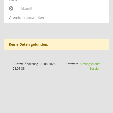
Aktuell
Gremium auswählen
Keine Daten gefunden.
letzte Änderung: 08.08.2026
Software:
Sitzungsdienst
(Wird in
08:01:38
Session