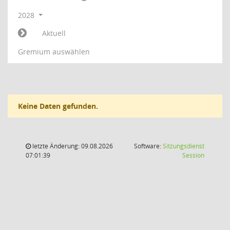
2028
Aktuell
Gremium auswählen
Keine Daten gefunden.
letzte Änderung: 09.08.2026
Software:
Sitzungsdienst
(Wird in
07:01:39
Session