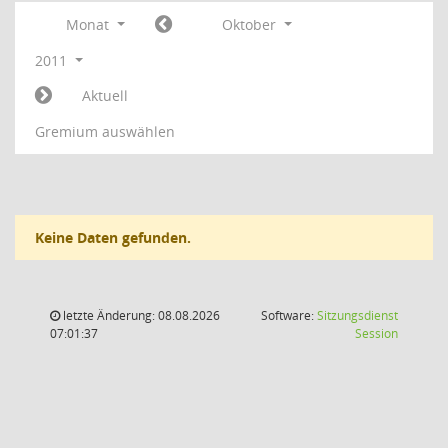
Monat
Oktober
2011
Aktuell
Gremium auswählen
Keine Daten gefunden.
letzte Änderung: 08.08.2026
Software:
Sitzungsdienst
(Wird in
07:01:37
Session