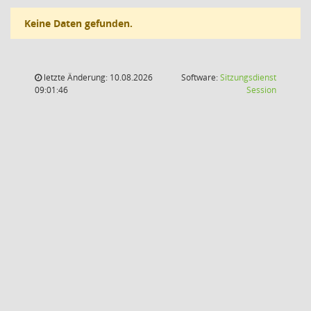
Keine Daten gefunden.
letzte Änderung: 10.08.2026
Software:
Sitzungsdienst
(Wird in
09:01:46
Session