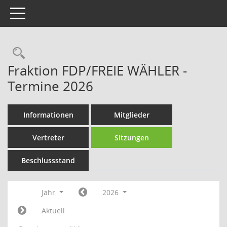
Toggle navigation
Rechercheauswahl
Fraktion FDP/FREIE WÄHLER -
Termine 2026
Informationen
Mitglieder
Vertreter
Sitzungen
Beschlussstand
Jahr
2026
Aktuell