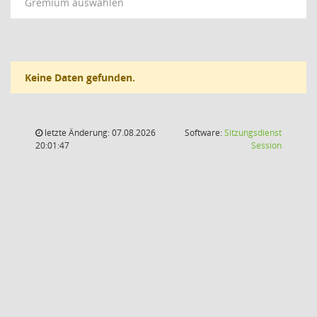
Gremium auswählen
Keine Daten gefunden.
letzte Änderung: 07.08.2026
Software:
Sitzungsdienst
(Wird in
20:01:47
Session