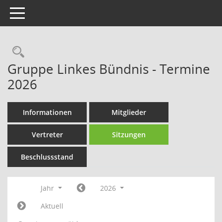
Toggle navigation
Rechercheauswahl
Gruppe Linkes Bündnis - Termine
2026
Informationen
Mitglieder
Vertreter
Sitzungen
Beschlussstand
Jahr
2026
Aktuell