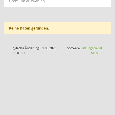
Gremium auswählen
Keine Daten gefunden.
letzte Änderung: 09.08.2026
Software:
Sitzungsdienst
(Wird in
14:01:41
Session