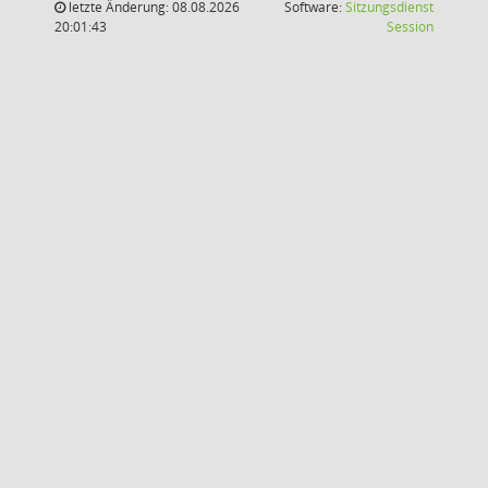
letzte Änderung: 08.08.2026
Software:
Sitzungsdienst
(Wird in
20:01:43
Session