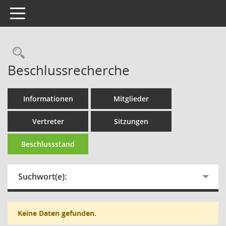
Toggle navigation
Rechercheauswahl
Beschlussrecherche
Informationen
Mitglieder
Vertreter
Sitzungen
Beschlussstand
Suchwort(e):
Keine Daten gefunden.