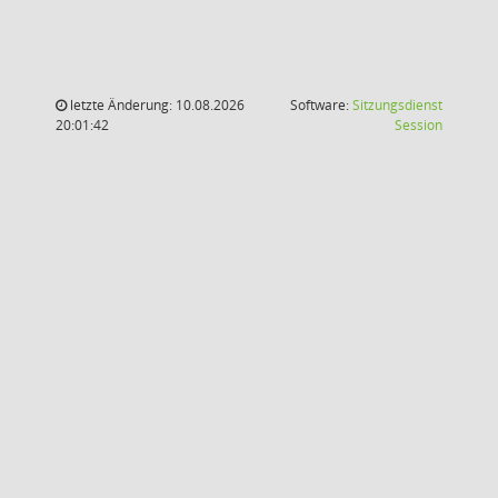
letzte Änderung: 10.08.2026
Software:
Sitzungsdienst
(Wird in
20:01:42
Session